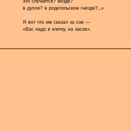
это случается? везде?
в дупле? в родительском гнезде?...»
Я вот что им сказал за сов —
«Вас надо в клетку, на засов».