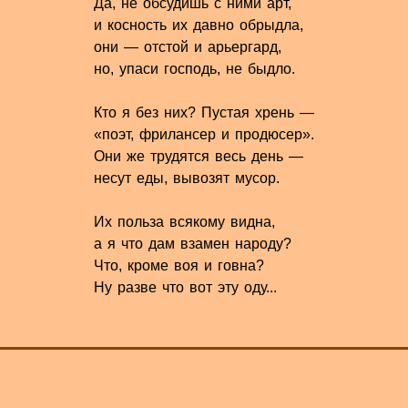
Да, не обсудишь с ними арт,
и косность их давно обрыдла,
они — отстой и арьергард,
но, упаси господь, не быдло.
Кто я без них? Пустая хрень —
«поэт, фрилансер и продюсер».
Они же трудятся весь день —
несут еды, вывозят мусор.
Их польза всякому видна,
а я что дам взамен народу?
Что, кроме воя и говна?
Ну разве что вот эту оду...