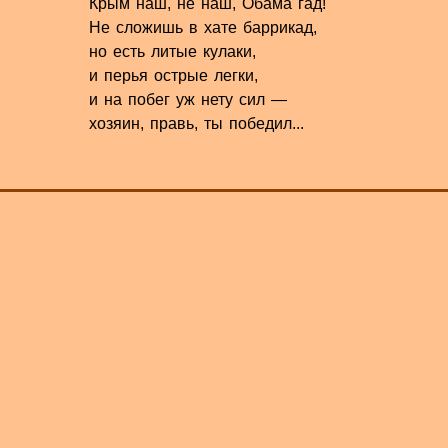
Крым наш, не наш, Обама гад!
Не сложишь в хате баррикад,
но есть литые кулаки,
и перья острые легки,
и на побег уж нету сил —
хозяин, правь, ты победил...