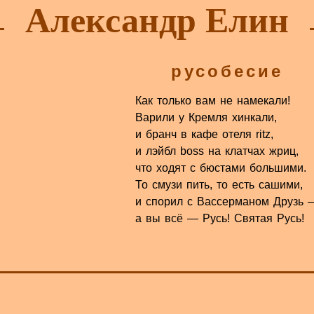
Александр Елин
русобесие
Как только вам не намекали!
Варили у Кремля хинкали,
и бранч в кафе отеля ritz,
и лэйбл boss на клатчах жриц,
что ходят с бюстами большими.
То смузи пить, то есть сашими,
и спорил с Вассерманом Друзь 
а вы всё — Русь! Святая Русь!