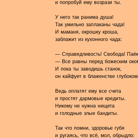
и попробуй ему возрази ты.
У него так ранима душа!
Так умильно заплаканы чада!
И маманя, окрошку кроша,
заблажит из кухонного чада:
— Справедливость! Свобода! Паёк
— Все равны перед божеским око
И пока ты заводишь станок,
он кайфует в блаженстве глубоко
Ведь оплатят ему все счета
и простят дармовые кредиты.
Никому не нужна нищета
и голодные злые бандиты.
Так что помни, здоровье губя
и ругаясь, что всё, мол, обрыдло: