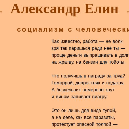
Александр Елин
социализм с человеческ
Как известно, работа — не волк,
зря так паришься ради неё ты —
проще деньги выпрашивать в долг
на жратву, на бензин для тойоты.
Что получишь в награду за труд?
Геморрой, депрессняк и подагру.
А бездельник немерено крут
и вином запивает виагру.
Это он лишь для вида тупой,
а на деле, как все паразиты,
протестует опасной толпой —