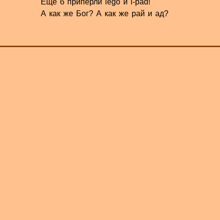
Ещё б припёрли lego и i-pad!
А как же Бог? А как же рай и ад?