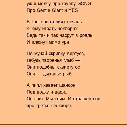
уж я молчу про группу GONG
Про Gentle Giant и YES
В консерваториях печаль —
к чему играть ноктюрн?
Ведь так и так насрут в рояль
И плюнут мимо урн
Не мучай скрипку, виртуоз,
забудь творенья глыб —
Они подобны сквирту ос
Они — дыханье рыб.
А пипл хавает шансон
Под водку и царя..
Он спит. Мы спим. И страшен сон
про третье сентября.