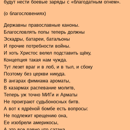
будут нести боевые заряды с «благодатным огнем».
(о благословениях)
Державны православные каноны.
Благословлять попы теперь должны
Эскадры, батареи, батальоны
И прочие потребности войны.
И хоть Христос велел подставить щёку,
Концепция такая нам чужда.
Тут лезет враг и в лоб, и в тыл, и сбоку
Поэтому без церкви никуда.
В ангарах фимиама ароматы,
В казармах распевание молитв,
Теперь уж точно МИГи и Арматы
Не проиграют судьбоносных битв.
А вот к ядрёной бомбе есть вопросы:
Не подлежит крещению она,
Ее изобрели америкосы,
А это все равно что сатана.