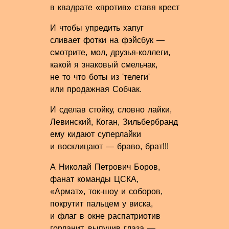
в квадрате «против» ставя крест
И чтобы упредить хапуг
сливает фотки на фэйсбук —
смотрите, мол, друзья-коллеги,
какой я знаковый смельчак,
не то что боты из 'телеги'
или продажная Собчак.
И сделав стойку, словно лайки,
Левинский, Коган, Зильбербранд
ему кидают суперлайки
и восклицают — браво, брат!!!
А Николай Петрович Боров,
фанат команды ЦСКА,
«Армат», ток-шоу и соборов,
покрутит пальцем у виска,
и флаг в окне распатриотив
горланит, выпучив глаза —