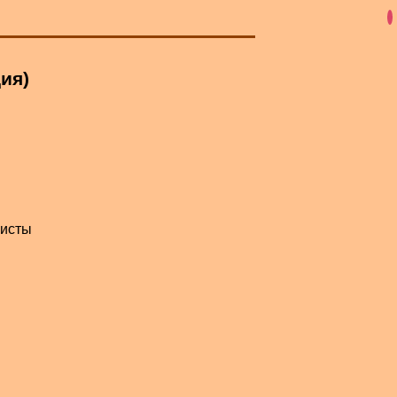
ия)
висты