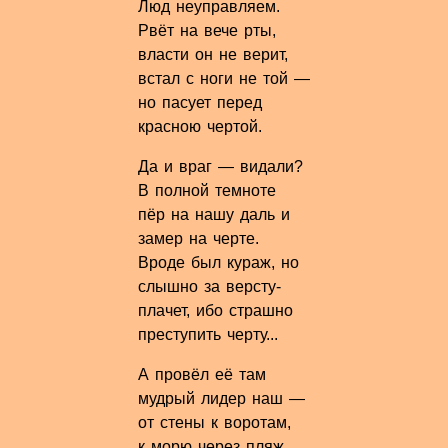
Люд неуправляем.
Рвёт на вече рты,
власти он не верит,
встал с ноги не той —
но пасует перед
красною чертой.
Да и враг — видали?
В полной темноте
пёр на нашу даль и
замер на черте.
Вроде был кураж, но
слышно за версту-
плачет, ибо страшно
преступить черту...
А провёл её там
мудрый лидер наш —
от стены к воротам,
к морю через пляж.