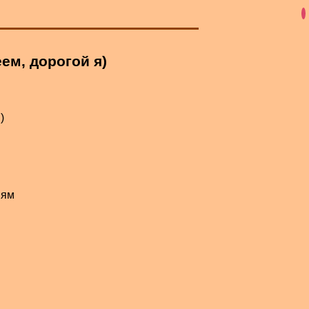
ем, дорогой я)
)
ням