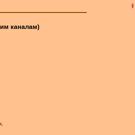
ким каналам)
н,